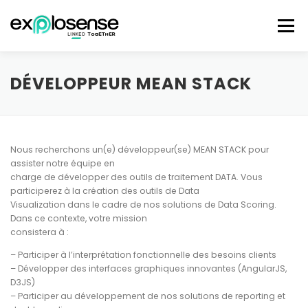
Aller au contenu
Menu
HOME
SOLUTION
OUR PARTNERS
DÉVELOPPEUR MEAN STACK
BOARD OF DIRECTORS
CONTACT
Nous recherchons un(e) développeur(se) MEAN STACK pour
assister notre équipe en
charge de développer des outils de traitement DATA. Vous
participerez à la création des outils de Data
Visualization dans le cadre de nos solutions de Data Scoring.
Dans ce contexte, votre mission
consistera à :
– Participer à l’interprétation fonctionnelle des besoins clients
– Développer des interfaces graphiques innovantes (AngularJS,
D3JS)
– Participer au développement de nos solutions de reporting et