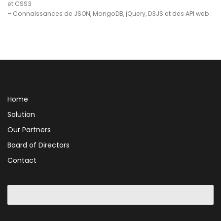
et CSS3
– Connaissances de JSON, MongoDB, jQuery, D3JS et des API web
Home
Solution
Our Partners
Board of Directors
Contact