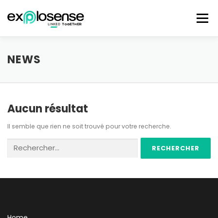
Aller au contenu
Menu
HOME
SOLUTION
OUR PARTNERS
NEWS
BOARD OF DIRECTORS
CONTACT
Aucun résultat
Il semble que rien ne soit trouvé pour votre recherche.
Rechercher :
Home