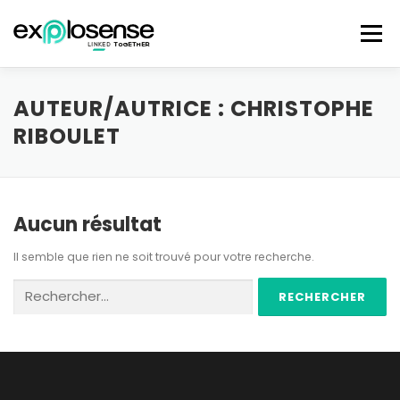
Aller au contenu
Menu
HOME
SOLUTION
OUR PARTNERS
AUTEUR/AUTRICE :
CHRISTOPHE
RIBOULET
BOARD OF DIRECTORS
CONTACT
Aucun résultat
Il semble que rien ne soit trouvé pour votre recherche.
Rechercher :